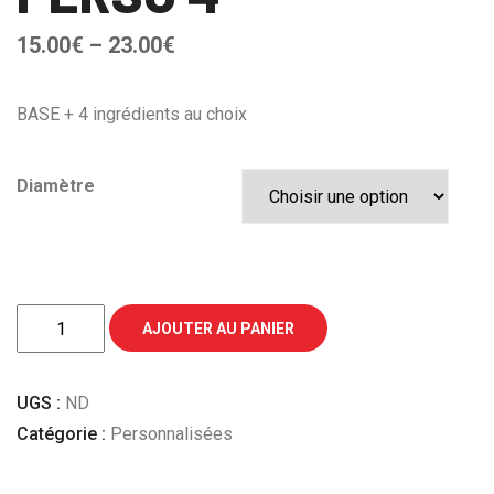
15.00
€
–
23.00
€
BASE + 4 ingrédients au choix
Diamètre
quantité
AJOUTER AU PANIER
de
PERSO
UGS :
ND
4
Catégorie :
Personnalisées